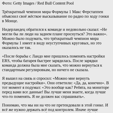
Фото: Getty Images / Red Bull Content Pool
Трёхкратный чемпион мира Формулы 1 Макс Ферстаппен
объяснил своё жёсткое высказывание по радио по ходу гонки
в Монце.
Нидерландец обратился к команде и недовольно сказал: «Не
могли бы ли люди на заднем плане проснуться? Это важно».
Можно было подумать, что трёхкратный чемпион мира
Формулы 1 имеет в виду неуступчивых круговых, но это
оказалось не так.
«После борьбы с Ландо мне пришлось поменять настройки
ERS, чтобы батарея быстрее зарядилась. После зарядки
команда должна была мне сказать, что можно вернуться к
стандартным регулировкам, но ничего не сказала.
Я вышел на связь и спросил: «Можно мне вернуть
предыдущие настройки». Они ответили: «Да, да, конечно». В
тот момент я подумал: «Это вообще как? Ребята, на мониторе
перед вами все данные! Вы лучше меня знаете, когда лучше
что-то поменять. Я не должен вас спрашивать».
Понимаю, что мы ни на что не претендовали в этой гонке. И
всё же нужно держать всё под контролем. Иначе лучше