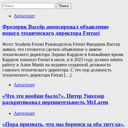
Найти:
Автоспорт
Фредерик Вассёр анонсировал объявление
нового технического директора Ferrari
Фото: Scuderia Ferrari Руководитель Ferrari Фредерик Вассер
заявил, что готовится сделать объявление о замене
технического директора Энрико Кардиле в ближайшее время.
Кардиле покинул Ferrari в июле, и в 2025 году должен начать
работу в Aston Martin на недавно созданной должности
главного технического директора. С тех пор должность
технического директора Ferrari […]
Автоспорт
«Что это вообще было?». Питер Уиндзор
раскритиковал нерешительность McLaren
Автоспорт
«Пора признать, что мы боремся за оба титула».