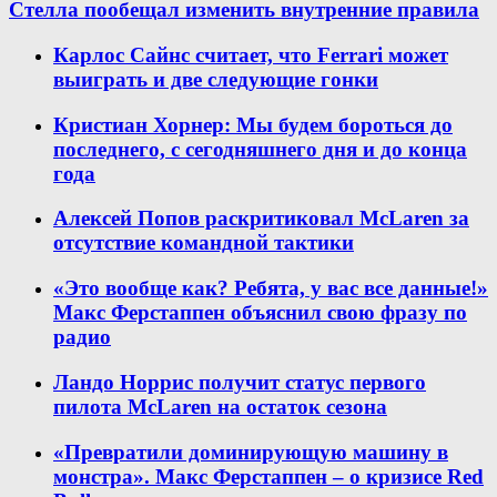
Стелла пообещал изменить внутренние правила
Карлос Сайнс считает, что Ferrari может
выиграть и две следующие гонки
Кристиан Хорнер: Мы будем бороться до
последнего, с сегодняшнего дня и до конца
года
Алексей Попов раскритиковал McLaren за
отсутствие командной тактики
«Это вообще как? Ребята, у вас все данные!»
Макс Ферстаппен объяснил свою фразу по
радио
Ландо Норрис получит статус первого
пилота McLaren на остаток сезона
«Превратили доминирующую машину в
монстра». Макс Ферстаппен – о кризисе Red