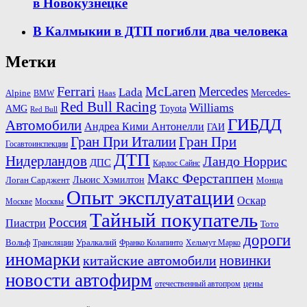
в Новокузнецке
В Калмыкии в ДТП погибли два человека
Метки
Ferrari
McLaren
Mercedes
Lada
Mercedes-
Alpine
BMW
Haas
Red Bull Racing
Williams
AMG
Toyota
Red Bull
ГИБДД
Автомобили
Андреа Кими Антонелли
ГАИ
Гран При Италии
Гран При
Госавтоинспекции
ДТП
Нидерландов
Ландо Норрис
ДПС
Карлос Сайнс
Макс Ферстаппен
Льюис Хэмилтон
Логан Сарджент
Монца
Опыт эксплуатации
Оскар
Москве
Москвы
Тайный покупатель
Россия
Пиастри
Тото
дороги
Вольф
Трансляции
Уралкалий
Франко Колапинто
Хельмут Марко
иномарки
новинки
китайские автомобили
новости автофирм
отечественный автопром
цены