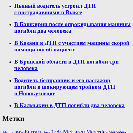
Пьяный водитель устроил ДТП
с пострадавшими в Выксе
В Башкирии после опрокидывания машины
погибли два человека
В Казани в ДТП с участием машины скорой
помощи погиб пациент
В Брянской области в ДТП погибли три
человека
Водитель-бесправник и его пассажир
погибли в шокирующем тройном ДТП
в Новокузнецке
В Калмыкии в ДТП погибли два человека
Метки
Ferrari
McLaren
Mercedes
Lada
Mercedes-
Alpine
BMW
Haas