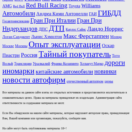
Red Bull Racing
Williams
AMG
Toyota
Red Bull
ГИБДД
Автомобили
Андреа Кими Антонелли
ГАИ
Гран При Италии
Гран При
Госавтоинспекции
ДТП
Нидерландов
Ландо Норрис
ДПС
Карлос Сайнс
Макс Ферстаппен
Льюис Хэмилтон
Логан Сарджент
Монца
Опыт эксплуатации
Оскар
Москве
Москвы
Тайный покупатель
Россия
Пиастри
Тото
дороги
Вольф
Трансляции
Уралкалий
Франко Колапинто
Хельмут Марко
иномарки
новинки
китайские автомобили
новости автофирм
отечественный автопром
цены
Все материалы на данном сайте взяты из открытых источников и предоставляются исключительно в
ознакомительных целях. Права на материалы принадлежат их владельцам. Администрация сайта
ответственности за содержание материала не несет.
Если Вы обнаружили на нашем сайте материалы, которые нарушают авторские права, принадлежащие
Вам, Вашей компании или организации, пожалуйста, сообщите нам.
На сайте могут быть опубликованы материалы 18+!