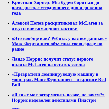
Кристиан Хорнер: Мы будем бороться до
последнего, с сегодняшнего дня и до конца
года
Алексей Попов раскритиковал McLaren за
отсутствие командной тактики
«Это вообще как? Ребята, у вас все данные!»
Макс Ферстаппен объяснил свою фразу по
радио
Ландо Норрис получит статус первого
пилота McLaren на остаток сезона
«Превратили доминирующую машину в
монстра». Макс Ферстаппен – о кризисе Red
Bull
«Я тоже мог затормозить позже, но зачем?»
Норрис недоволен действиями Пиастри