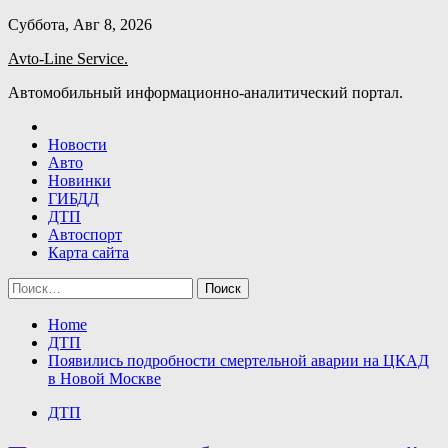
Skip
Суббота, Авг 8, 2026
to
Avto-Line Service.
content
Автомобильный информационно-аналитический портал.
Новости
Авто
Новинки
ГИБДД
ДТП
Автоспорт
Карта сайта
Найти:
Home
ДТП
Появились подробности смертельной аварии на ЦКАД
в Новой Москве
ДТП