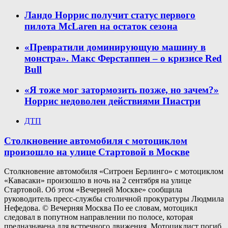
Ландо Норрис получит статус первого
пилота McLaren на остаток сезона
«Превратили доминирующую машину в
монстра». Макс Ферстаппен – о кризисе Red
Bull
«Я тоже мог затормозить позже, но зачем?»
Норрис недоволен действиями Пиастри
ДТП
Столкновение автомобиля с мотоциклом
произошло на улице Стартовой в Москве
Столкновение автомобиля «Ситроен Берлинго» с мотоциклом
«Кавасаки» произошло в ночь на 2 сентября на улице
Стартовой. Об этом «Вечерней Москве» сообщила
руководитель пресс-службы столичной прокуратуры Людмила
Нефедова. © Вечерняя Москва По ее словам, мотоцикл
следовал в попутном направлении по полосе, которая
предназначена для встречного движения. Мотоциклист погиб