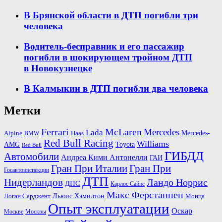
В Брянской области в ДТП погибли три
человека
Водитель-бесправник и его пассажир
погибли в шокирующем тройном ДТП
в Новокузнецке
В Калмыкии в ДТП погибли два человека
Метки
Ferrari
McLaren
Mercedes
Lada
Mercedes-
Alpine
BMW
Haas
Red Bull Racing
Williams
AMG
Toyota
Red Bull
ГИБДД
Автомобили
Андреа Кими Антонелли
ГАИ
Гран При Италии
Гран При
Госавтоинспекции
ДТП
Нидерландов
Ландо Норрис
ДПС
Карлос Сайнс
Макс Ферстаппен
Льюис Хэмилтон
Логан Сарджент
Монца
Опыт эксплуатации
Оскар
Москве
Москвы