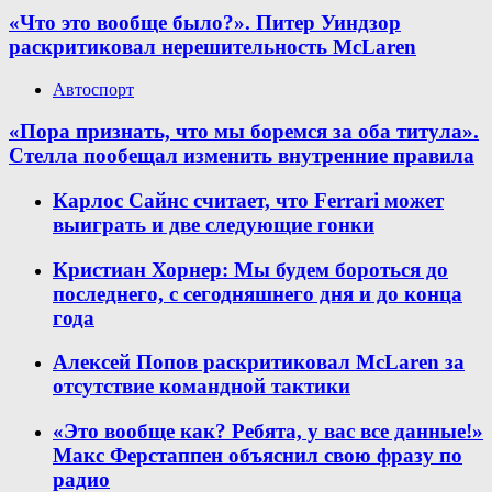
«Что это вообще было?». Питер Уиндзор
раскритиковал нерешительность McLaren
Автоспорт
«Пора признать, что мы боремся за оба титула».
Стелла пообещал изменить внутренние правила
Карлос Сайнс считает, что Ferrari может
выиграть и две следующие гонки
Кристиан Хорнер: Мы будем бороться до
последнего, с сегодняшнего дня и до конца
года
Алексей Попов раскритиковал McLaren за
отсутствие командной тактики
«Это вообще как? Ребята, у вас все данные!»
Макс Ферстаппен объяснил свою фразу по
радио