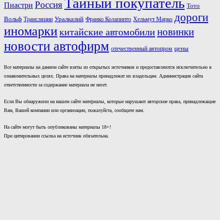
Тайный покупатель
Россия
Пиастри
Тото
дороги
Вольф
Трансляции
Уралкалий
Франко Колапинто
Хельмут Марко
иномарки
новинки
китайские автомобили
новости автофирм
отечественный автопром
цены
Все материалы на данном сайте взяты из открытых источников и предоставляются исключительно в
ознакомительных целях. Права на материалы принадлежат их владельцам. Администрация сайта
ответственности за содержание материала не несет.
Если Вы обнаружили на нашем сайте материалы, которые нарушают авторские права, принадлежащие
Вам, Вашей компании или организации, пожалуйста, сообщите нам.
На сайте могут быть опубликованы материалы 18+!
При цитировании ссылка на источник обязательна.