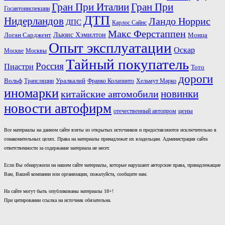
Гран При Италии
Гран При
Госавтоинспекции
ДТП
Нидерландов
Ландо Норрис
ДПС
Карлос Сайнс
Макс Ферстаппен
Льюис Хэмилтон
Логан Сарджент
Монца
Опыт эксплуатации
Оскар
Москве
Москвы
Тайный покупатель
Россия
Пиастри
Тото
дороги
Вольф
Трансляции
Уралкалий
Франко Колапинто
Хельмут Марко
иномарки
новинки
китайские автомобили
новости автофирм
отечественный автопром
цены
Все материалы на данном сайте взяты из открытых источников и предоставляются исключительно в
ознакомительных целях. Права на материалы принадлежат их владельцам. Администрация сайта
ответственности за содержание материала не несет.
Если Вы обнаружили на нашем сайте материалы, которые нарушают авторские права, принадлежащие
Вам, Вашей компании или организации, пожалуйста, сообщите нам.
На сайте могут быть опубликованы материалы 18+!
При цитировании ссылка на источник обязательна.