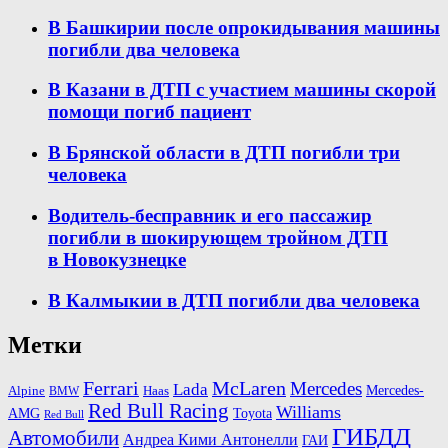
В Башкирии после опрокидывания машины
погибли два человека
В Казани в ДТП с участием машины скорой
помощи погиб пациент
В Брянской области в ДТП погибли три
человека
Водитель-бесправник и его пассажир
погибли в шокирующем тройном ДТП
в Новокузнецке
В Калмыкии в ДТП погибли два человека
Метки
Ferrari
McLaren
Mercedes
Lada
Mercedes-
Alpine
BMW
Haas
Red Bull Racing
Williams
AMG
Toyota
Red Bull
ГИБДД
Автомобили
Андреа Кими Антонелли
ГАИ