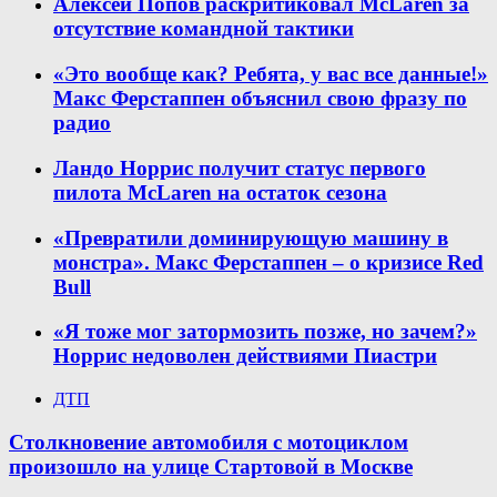
Алексей Попов раскритиковал McLaren за
отсутствие командной тактики
«Это вообще как? Ребята, у вас все данные!»
Макс Ферстаппен объяснил свою фразу по
радио
Ландо Норрис получит статус первого
пилота McLaren на остаток сезона
«Превратили доминирующую машину в
монстра». Макс Ферстаппен – о кризисе Red
Bull
«Я тоже мог затормозить позже, но зачем?»
Норрис недоволен действиями Пиастри
ДТП
Столкновение автомобиля с мотоциклом
произошло на улице Стартовой в Москве