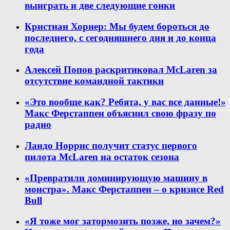
выиграть и две следующие гонки
Кристиан Хорнер: Мы будем бороться до
последнего, с сегодняшнего дня и до конца
года
Алексей Попов раскритиковал McLaren за
отсутствие командной тактики
«Это вообще как? Ребята, у вас все данные!»
Макс Ферстаппен объяснил свою фразу по
радио
Ландо Норрис получит статус первого
пилота McLaren на остаток сезона
«Превратили доминирующую машину в
монстра». Макс Ферстаппен – о кризисе Red
Bull
«Я тоже мог затормозить позже, но зачем?»