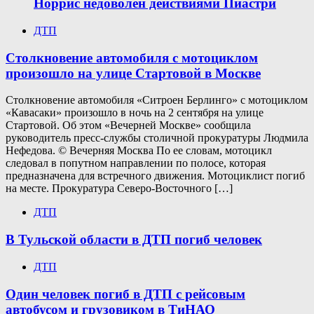
Норрис недоволен действиями Пиастри
ДТП
Столкновение автомобиля с мотоциклом
произошло на улице Стартовой в Москве
Столкновение автомобиля «Ситроен Берлинго» с мотоциклом
«Кавасаки» произошло в ночь на 2 сентября на улице
Стартовой. Об этом «Вечерней Москве» сообщила
руководитель пресс-службы столичной прокуратуры Людмила
Нефедова. © Вечерняя Москва По ее словам, мотоцикл
следовал в попутном направлении по полосе, которая
предназначена для встречного движения. Мотоциклист погиб
на месте. Прокуратура Северо-Восточного […]
ДТП
В Тульской области в ДТП погиб человек
ДТП
Один человек погиб в ДТП с рейсовым
автобусом и грузовиком в ТиНАО