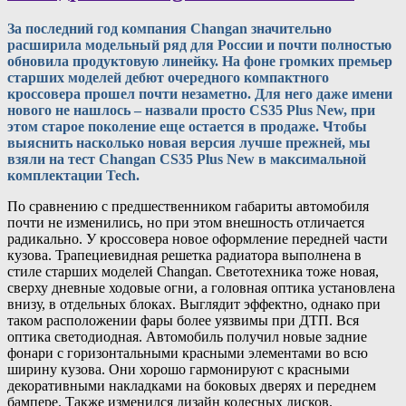
За последний год компания Changan значительно
расширила модельный ряд для России и почти полностью
обновила продуктовую линейку. На фоне громких премьер
старших моделей дебют очередного компактного
кроссовера прошел почти незаметно. Для него даже имени
нового не нашлось – назвали просто CS35 Plus New, при
этом старое поколение еще остается в продаже. Чтобы
выяснить насколько новая версия лучше прежней, мы
взяли на тест Changan CS35 Plus New в максимальной
комплектации Tech.
По сравнению с предшественником габариты автомобиля
почти не изменились, но при этом внешность отличается
радикально. У кроссовера новое оформление передней части
кузова. Трапециевидная решетка радиатора выполнена в
стиле старших моделей Changan. Светотехника тоже новая,
сверху дневные ходовые огни, а головная оптика установлена
внизу, в отдельных блоках. Выглядит эффектно, однако при
таком расположении фары более уязвимы при ДТП. Вся
оптика светодиодная. Автомобиль получил новые задние
фонари с горизонтальными красными элементами во всю
ширину кузова. Они хорошо гармонируют с красными
декоративными накладками на боковых дверях и переднем
бампере. Также изменился дизайн колесных дисков.