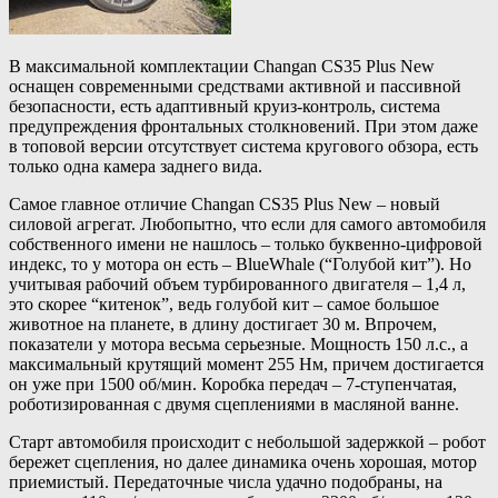
В максимальной комплектации Changan CS35 Plus New
оснащен современными средствами активной и пассивной
безопасности, есть адаптивный круиз-контроль, система
предупреждения фронтальных столкновений. При этом даже
в топовой версии отсутствует система кругового обзора, есть
только одна камера заднего вида.
Самое главное отличие Changan CS35 Plus New – новый
силовой агрегат. Любопытно, что если для самого автомобиля
собственного имени не нашлось – только буквенно-цифровой
индекс, то у мотора он есть – BlueWhale (“Голубой кит”). Но
учитывая рабочий объем турбированного двигателя – 1,4 л,
это скорее “китенок”, ведь голубой кит – самое большое
животное на планете, в длину достигает 30 м. Впрочем,
показатели у мотора весьма серьезные. Мощность 150 л.с., а
максимальный крутящий момент 255 Нм, причем достигается
он уже при 1500 об/мин. Коробка передач – 7-ступенчатая,
роботизированная с двумя сцеплениями в масляной ванне.
Старт автомобиля происходит с небольшой задержкой – робот
бережет сцепления, но далее динамика очень хорошая, мотор
приемистый. Передаточные числа удачно подобраны, на